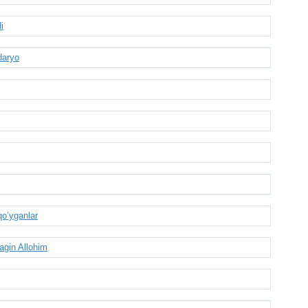
i
daryo
o’yganlar
agin Allohim