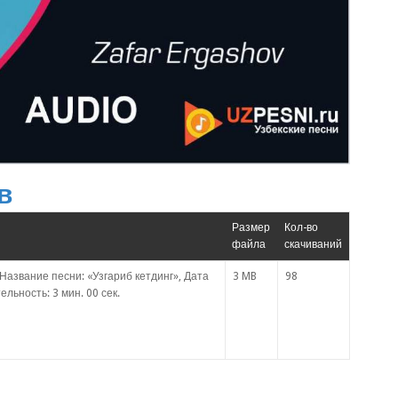
в
Размер
Кол-во
файла
скачиваний
азвание песни: «Узгариб кетдинг», Дата
3 MB
98
льность: 3 мин. 00 сек.