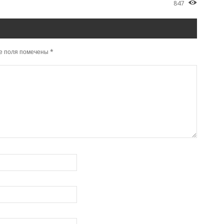
847
е поля помечены
*