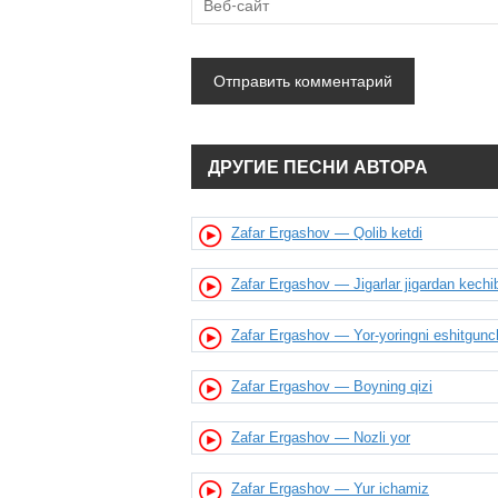
ДРУГИЕ ПЕСНИ АВТОРА
Zafar Ergashov — Qolib ketdi
Zafar Ergashov — Jigarlar jigardan kech
Zafar Ergashov — Yor-yoringni eshitgunc
Zafar Ergashov — Boyning qizi
Zafar Ergashov — Nozli yor
Zafar Ergashov — Yur ichamiz