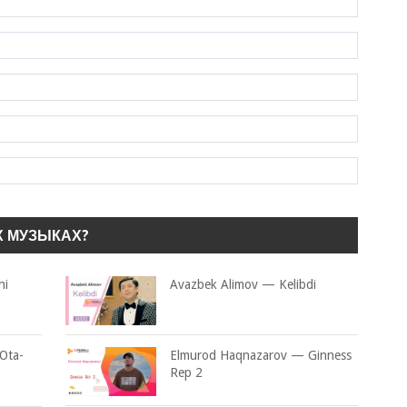
Х МУЗЫКАХ?
hi
Avazbek Alimov — Kelibdi
Ota-
Elmurod Haqnazarov — Ginness
Rep 2