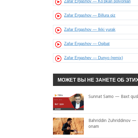
Zafar Ergashov — Ko’pkari polvonlari
Zafar Ergashov — Billura qiz
Zafar Ergashov — Ikki yurak
Zafar Ergashov — Oqibat
Zafar Ergashev — Dunyo (remix)
МОЖЕТ ВЫ НЕ ЗАНЕТЕ ОБ ЭТИ
Sunnat Samo — Baxt qus
Bahriddin Zuhriddinov — 
onam