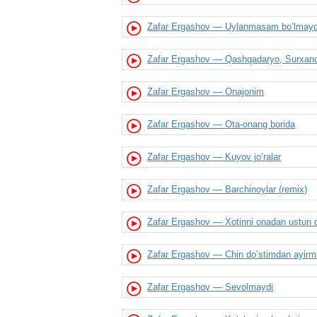
Zafar Ergashov — Uylanmasam bo’lmayd
Zafar Ergashov — Qashqadaryo, Surxan
Zafar Ergashov — Onajonim
Zafar Ergashov — Ota-onang borida
Zafar Ergashov — Kuyov jo’ralar
Zafar Ergashov — Barchinoylar (remix)
Zafar Ergashov — Xotinni onadan ustun q
Zafar Ergashov — Chin do’stimdan ayirm
Zafar Ergashov — Sevolmaydi