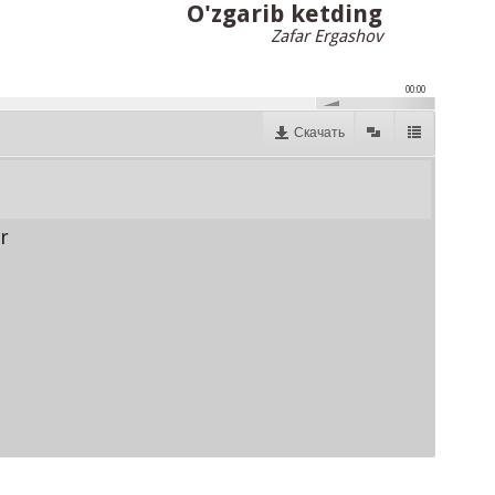
O'zgarib ketding
Zafar Ergashov
00:00
Скачать
r