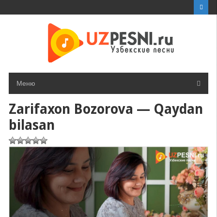
Перейти
к
контенту
Меню
Zarifaxon Bozorova — Qaydan
bilasan