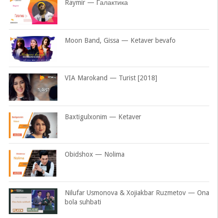
Raymir — Галактика
Moon Band, Gissa — Ketaver bevafo
VIA Marokand — Turist [2018]
Baxtigulxonim — Ketaver
Obidshox — Nolima
Nilufar Usmonova & Xojiakbar Ruzmetov — Ona
bola suhbati