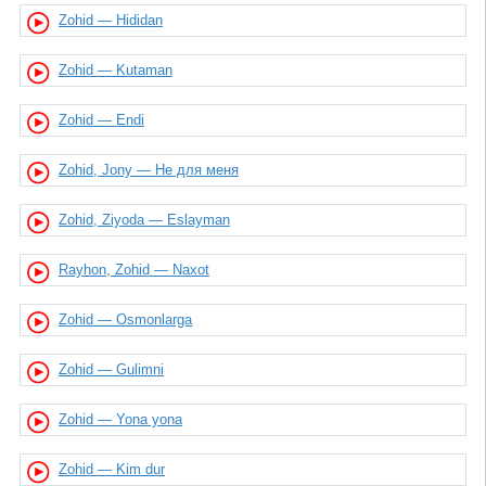
Zohid — Hididan
Zohid — Kutaman
Zohid — Endi
Zohid, Jony — Не для меня
Zohid, Ziyoda — Eslayman
Rayhon, Zohid — Naxot
Zohid — Osmonlarga
Zohid — Gulimni
Zohid — Yona yona
Zohid — Kim dur