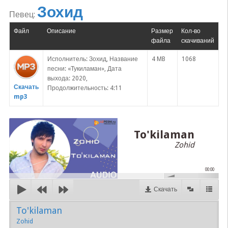
Зохид
Певец:
Файл
Описание
Размер
Кол-во
файла
скачиваний
Исполнитель: Зохид, Название
4 MB
1068
песни: «Тукиламан», Дата
выхода: 2020,
Скачать
Продолжительность: 4:11
mp3
To'kilaman
Zohid
00:00
Скачать
To'kilaman
Zohid