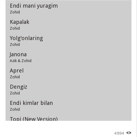
Endi mani yuragim
Zohid
Kapalak
Zohid
Yolg'onlaring
Zohid
Janona
Azik & Zohid
Aprel
Zohid
Dengiz
Zohid
Endi kimlar bilan
Zohid
Topi (New Version)
Zohid
4 894
Ana endi