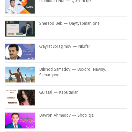
Isomiddin Nur — Qo’shni qiz
Sherzod Bek — Qaytyapman ona
G’ayrat Ibragimov — Nilufar
Dilshod Samadov — Buxoro, Navoiy,
Samarqand
Gulasal — Kabutarlar
Davron Ahmedov — Sho’x qiz