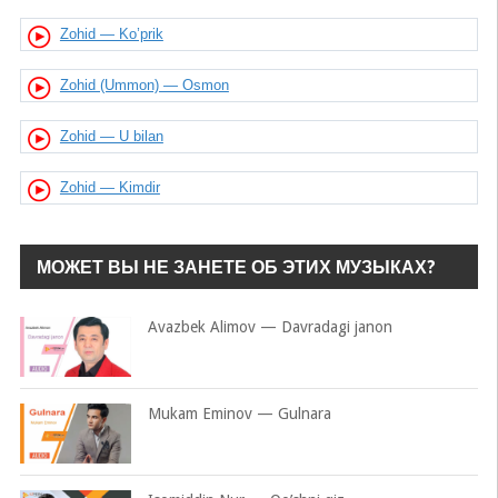
Zohid — Ko’prik
Zohid (Ummon) — Osmon
Zohid — U bilan
Zohid — Kimdir
МОЖЕТ ВЫ НЕ ЗАНЕТЕ ОБ ЭТИХ МУЗЫКАХ?
Avazbek Alimov — Davradagi janon
Mukam Eminov — Gulnara