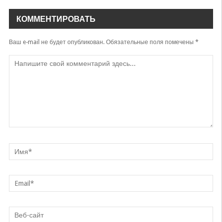
Zohid Rixsiyev
КОММЕНТИРОВАТЬ
So'ramanglar
Zohid
Ваш e-mail не будет опубликован.
Обязательные поля помечены
*
Sohibjamol
Zohid
Sensiz
Zohid & Shaxboz