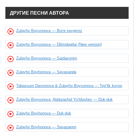
ДРУГИЕ ПЕСНИ АВТОРА
Zulayho Boyxonova — Bizni sevgimiz
Zulayho Boyxonova — Dilimdagilar (New version)
Zulayho Boyxonova — Saidaxonim
Zulayho Boyhonova — Sevasanda
Tabassum Davronova & Zulayho Boyxonova — Tog’lik kuyov
Zulayho Boyxonova, Abdurashid Yo’ldoshev — Duk-duk
Zulayho Boyhonova — Duk-duk
Zulayho Boyhonova — Sevasanmi