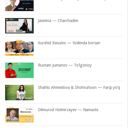
Jasmina — Charchadim
Xurshid Rasulov — Yodimda borsan
Rustam Jumanov — To’lg’onoy
Shahlo Ahmedova & Shohruhxon — Farqi yo’q
Dilmurod Holmirzayev — Namaste