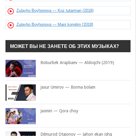
Zulayho Boyhonova — Koz tutarman (2018)
Zulayho Boyhonova — Mani konglim [2018]
МОЖЕТ ВЫ НЕ ЗАНЕТЕ ОБ ЭТИХ МУЗЫКАХ?
Boburbek Arapbaev — Aldoqchi (2019)
Jasur Umirov — Borma bolam
Jasmin — Qora choy
Dilmurod Otajonov — Jahon ekan ishq