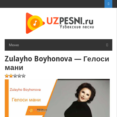
Перейти
к
контенту
Меню
Zulayho Boyhonova — Гелоси
мани