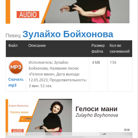
Зулайхо Бойхонова
Певец:
Файл
Описание
Размер
Кол-во
файла
скачиваний
Исполнитель: Зулайхо
4 MB
156
Бойхонова, Название песни:
«Гелоси мани», Дата выхода:
Скачать
12.05.2023, Продолжительность:
mp3
3 мин. 52 сек.
Гелоси мани
Zulayho Boyhonova
00:00