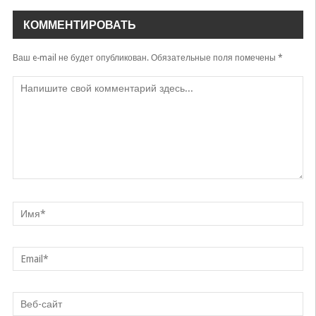
Farhod va Shirin
КОММЕНТИРОВАТЬ
Ota ona [uzpesni.ru]
Farhod va Shirin
Ваш e-mail не будет опубликован.
Обязательные поля помечены
*
Nigohim senda [uzpesni.ru]
Farhod va Shirin
Oshiq Bo'lsa Har Kishi [uzpesni.ru]
Farhod va Shirin
Yoqaverasan [uzpesni.ru]
Farhod va Shirin