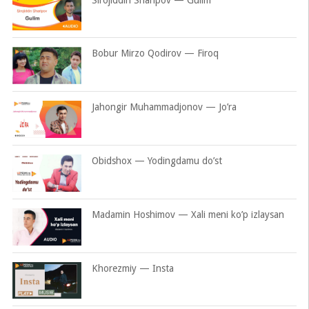
Bobur Mirzo Qodirov — Firoq
Jahongir Muhammadjonov — Jo’ra
Obidshox — Yodingdamu do’st
Madamin Hoshimov — Xali meni ko’p izlaysan
Khorezmiy — Insta