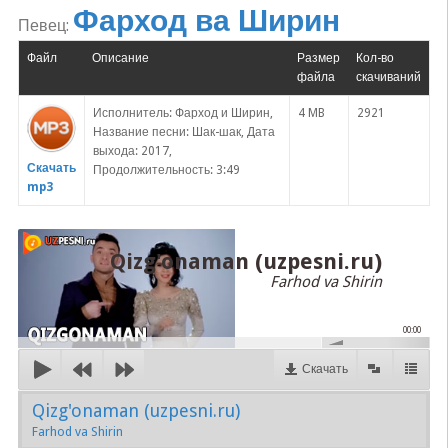
Фарход ва Ширин
Певец:
Файл
Описание
Размер
Кол-во
файла
скачиваний
Исполнитель: Фарход и Ширин,
4 MB
2921
Название песни: Шак-шак, Дата
выхода: 2017,
Скачать
Продолжительность: 3:49
mp3
Qizg'onaman (uzpesni.ru)
Farhod va Shirin
00:00
Скачать
Qizg'onaman (uzpesni.ru)
Farhod va Shirin