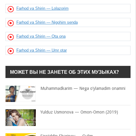
Farhod va Shirin — Lolazorim
Farhod va Shirin — Nigohim senda
Farhod va Shirin — Ota ona
Farhod va Shirin — Umr otar
МОЖЕТ ВЫ НЕ ЗАНЕТЕ ОБ ЭТИХ МУЗЫКАХ?
Muhammadkarim — Nega o’ylamadim onamni
Yulduz Usmonova — Omon-Omon (2019)
Sirojiddin Sharipov — Gulim