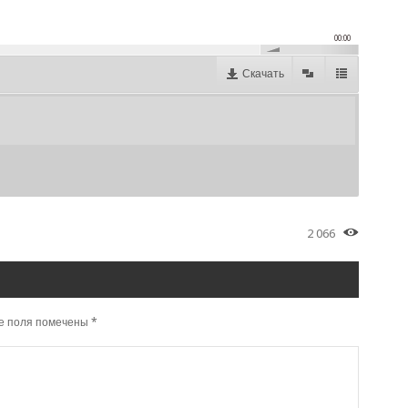
00:00
Скачать
2 066
е поля помечены
*