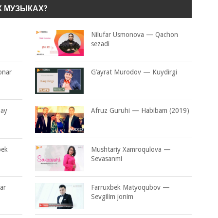
Х МУЗЫКАХ?
Nilufar Usmonova — Qachon
sezadi
onar
G’ayrat Murodov — Kuydirgi
hay
Afruz Guruhi — Habibam (2019)
bek
Mushtariy Xamroqulova —
Sevasanmi
ar
Farruxbek Matyoqubov —
Sevgilim jonim