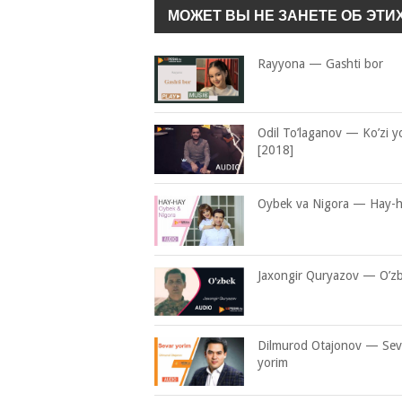
МОЖЕТ ВЫ НЕ ЗАНЕТЕ ОБ ЭТИ
Rayyona — Gashti bor
Odil To’laganov — Ko’zi y
[2018]
Oybek va Nigora — Hay-
Jaxongir Quryazov — O’z
Dilmurod Otajonov — Sev
yorim