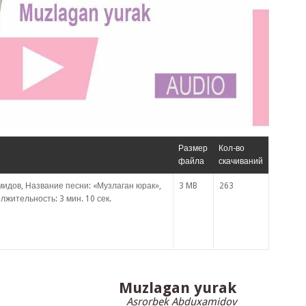
Размер
Кол-во
файла
скачиваний
идов, Название песни: «Музлаган юрак»,
3 MB
263
лжительность: 3 мин. 10 сек.
Muzlagan yurak
Asrorbek Abduxamidov