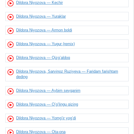
Dildora Niyozova — Kechir
Dildora Niyozova — Yuraklar
Dildora Niyozova — Armon boldi
Dildora Niyozova — Yugur (remix)
Dildora Niyozova — Qizg’aldoq
Dildora Niyozova, Sarvinoz Ruziyeva — Faridam farishtam
deding
Dildora Niyozova — Aybim sevganim
Dildora Niyozova — O’g’lingu qizing
Dildora Niyozova — Yomg’ir yog’di
Dildora Niyozova — Ota-ona