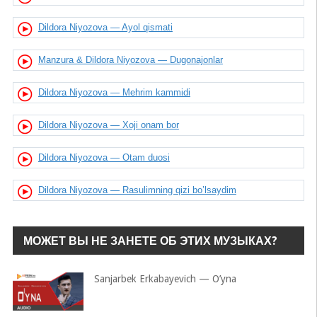
Dildora Niyozova — Ayol qismati
Manzura & Dildora Niyozova — Dugonajonlar
Dildora Niyozova — Mehrim kammidi
Dildora Niyozova — Xoji onam bor
Dildora Niyozova — Otam duosi
Dildora Niyozova — Rasulimning qizi bo’lsaydim
МОЖЕТ ВЫ НЕ ЗАНЕТЕ ОБ ЭТИХ МУЗЫКАХ?
Sanjarbek Erkabayevich — O’yna