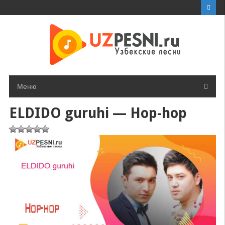
Перейти
к
контенту
Меню
ELDIDO guruhi — Hop-hop