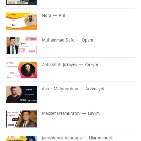
Nora — Pul
Muhammad Safo — Opam
Zohirshoh Jo’rayev — Yor-yor
Asror Matyoqubov — Arzimaydi
Maxset O’temuratov — Laylim
Jamshidbek Vahobov — Ular mendek