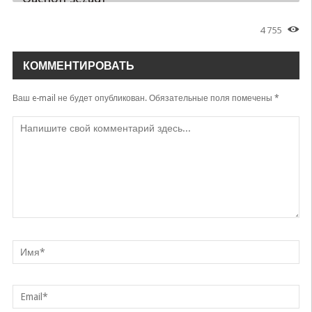
Nilufar Usmonova
4 755
Musofir ayol
Nilufar Usmonova
КОММЕНТИРОВАТЬ
Yoqasan
Shohruhxon & Nilufar Usmonova
Ваш e-mail не будет опубликован.
Обязательные поля помечены
*
Beparvo
Nilufar Usmonova
Lalixon
Nilufar Usmonova