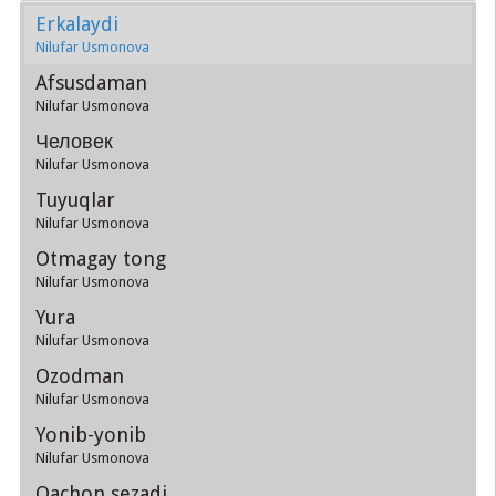
Erkalaydi
Nilufar Usmonova
Afsusdaman
Nilufar Usmonova
Человек
Nilufar Usmonova
Tuyuqlar
Nilufar Usmonova
Otmagay tong
Nilufar Usmonova
Yura
Nilufar Usmonova
Ozodman
Nilufar Usmonova
Yonib-yonib
Nilufar Usmonova
Qachon sezadi