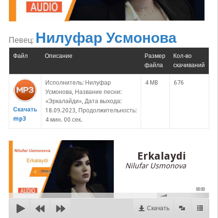
Нилуфар Усмонова
Певец:
Файл
Описание
Размер
Кол-во
файла
скачиваний
Исполнитель: Нилуфар
4 MB
676
Усмонова, Название песни:
«Эркалайди», Дата выхода:
Скачать
18.09.2023, Продолжительность:
mp3
4 мин. 00 сек.
Erkalaydi
Nilufar Usmonova
00:00
Скачать