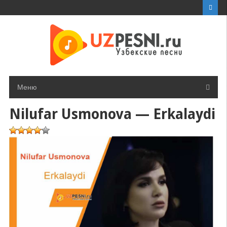
Перейти
к
контенту
Меню
Nilufar Usmonova — Erkalaydi