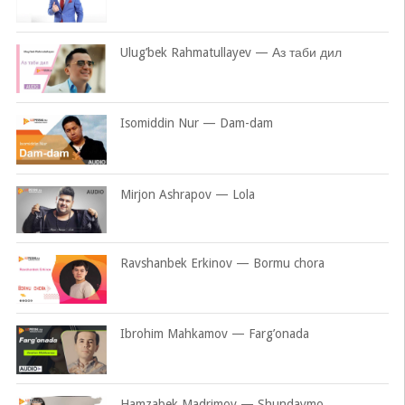
Ulug’bek Rahmatullayev — Аз таби дил
Isomiddin Nur — Dam-dam
Mirjon Ashrapov — Lola
Ravshanbek Erkinov — Bormu chora
Ibrohim Mahkamov — Farg’onada
Hamzabek Madrimov — Shundaymo