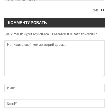
Nilufar Usmonova
341
Человек
Nilufar Usmonova
КОММЕНТИРОВАТЬ
Yonib-yonib
Nilufar Usmonova
Ваш e-mail не будет опубликован.
Обязательные поля помечены
*
Ozodman
Nilufar Usmonova
Yura
Nilufar Usmonova
Otmagay tong
Nilufar Usmonova
Tuyuqlar
Nilufar Usmonova