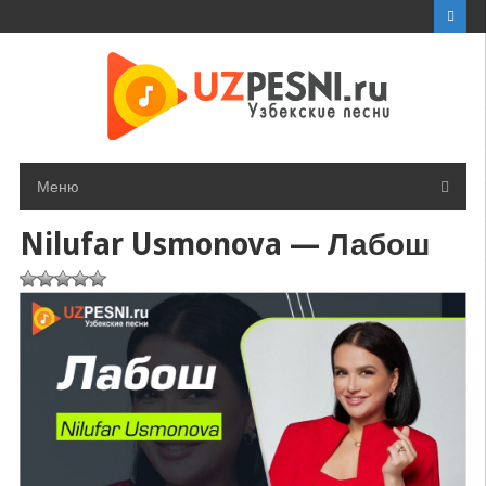
Перейти
к
контенту
Меню
Nilufar Usmonova — Лабош