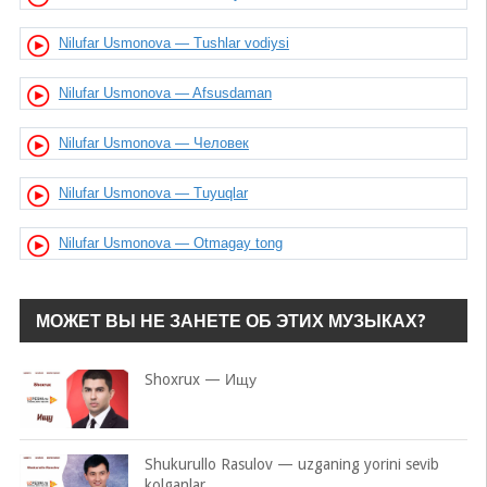
Nilufar Usmonova — Tushlar vodiysi
Nilufar Usmonova — Afsusdaman
Nilufar Usmonova — Человек
Nilufar Usmonova — Tuyuqlar
Nilufar Usmonova — Otmagay tong
МОЖЕТ ВЫ НЕ ЗАНЕТЕ ОБ ЭТИХ МУЗЫКАХ?
Shoxrux — Ищу
Shukurullo Rasulov — uzganing yorini sevib
kolganlar