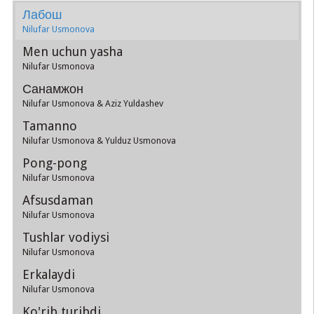
Лабош
Nilufar Usmonova
Men uchun yasha
Nilufar Usmonova
Санамжон
Nilufar Usmonova & Aziz Yuldashev
Tamanno
Nilufar Usmonova & Yulduz Usmonova
Pong-pong
Nilufar Usmonova
Afsusdaman
Nilufar Usmonova
Tushlar vodiysi
Nilufar Usmonova
Erkalaydi
Nilufar Usmonova
Ko'rib turibdi