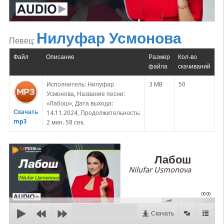
Нилуфар Усмонова
Певец:
Файл
Описание
Размер
Кол-во
файла
скачиваний
Исполнитель: Нилуфар
3 MB
50
Усмонова, Название песни:
«Лабош», Дата выхода:
Скачать
14.11.2024, Продолжительность:
mp3
2 мин. 58 сек.
Лабош
Nilufar Usmonova
00:00
Скачать