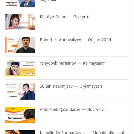
Mahliyo Omon — Gap yo’q
Boburbek Abduvaliyev — Otajon 2024
Yahyobek Mo’minov — Kelmaysanmi
Sultan Kewlimjaev — O’ylamaysan
Abbosbek Qalandarov — Novi-novi
Kamoliddin Sunnatillayev — Muhabbatim seni