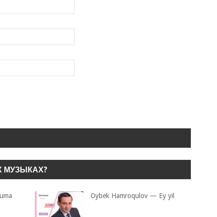
Х МУЗЫКАХ?
Juma
Oybek Hamroqulov — Ey yil