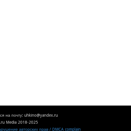
я на почту: uhkino@yandex.ru
.ru Media 2018-2025
рушение авторских прав / DMCA complain