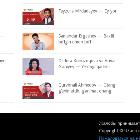
Fayzulla Mirdadayev — Ey yor
 —
Samandar Ergashev — Baxtli
bo’lgin omon bo’l
aydi
Dildora Kunuzoqova va Anvar
G’aniyev — Yerdagi qadrim
Qurvonali Ahmedov — Otang
g’animatdir, g’animat onang
Жалобы принимаетс
Copyright © UZpesni
Пожаловаться на на