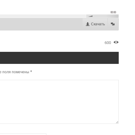
00:00
Скачать
600
е поля помечены
*