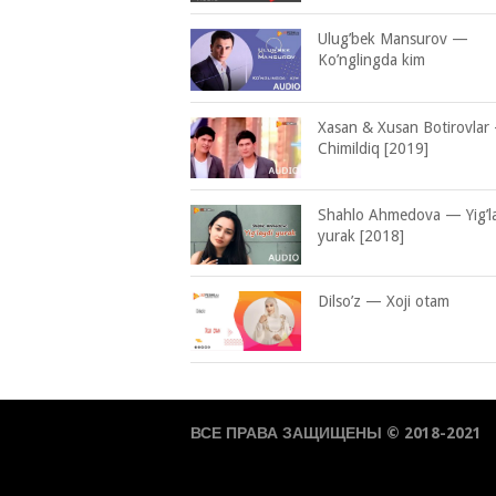
Ulug’bek Mansurov —
Ko’nglingda kim
Xasan & Xusan Botirovlar
Chimildiq [2019]
Shahlo Ahmedova — Yig’l
yurak [2018]
Dilso’z — Xoji otam
ВСЕ ПРАВА ЗАЩИЩЕНЫ © 2018-2021