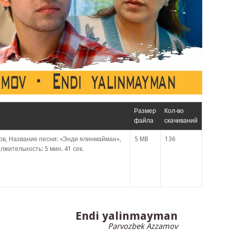
Размер
Кол-во
файла
скачиваний
ов, Название песни: «Энди ялинмайман»,
5 MB
136
лжительность: 5 мин. 41 сек.
Endi yalinmayman
Parvozbek Azzamov