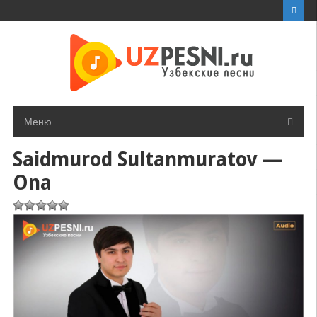
Перейти
к
контенту
Меню
Saidmurod Sultanmuratov —
Ona