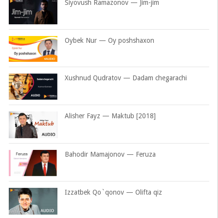
Siyovush Ramazonov — Jim-jim
Oybek Nur — Oy poshshaxon
Xushnud Qudratov — Dadam chegarachi
Alisher Fayz — Maktub [2018]
Bahodir Mamajonov — Feruza
Izzatbek Qo`qonov — Olifta qiz