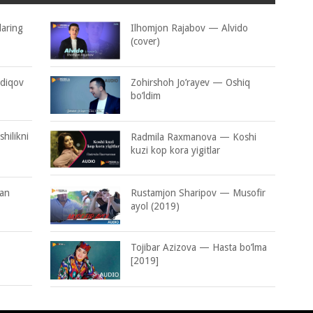
aring
Ilhomjon Rajabov — Alvido
(cover)
diqov
Zohirshoh Jo’rayev — Oshiq
bo’ldim
hilikni
Radmila Raxmanova — Koshi
kuzi kop kora yigitlar
gan
Rustamjon Sharipov — Musofir
ayol (2019)
Tojibar Azizova — Hasta bo’lma
[2019]