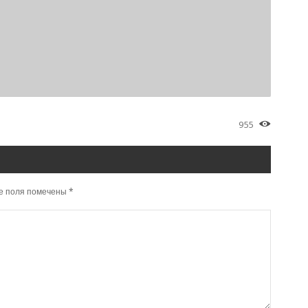
955
е поля помечены
*