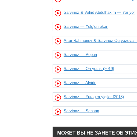
Sarvinoz & Vohid Abdulhakim — Yor yor
Sarvinoz — Yolg’on ekan
Artur Rahmonov & Sarvinoz Quryazova —
Sarvinoz — Popuri
Sarvinoz — Oh yurak (2019)
Sarvinoz — Alvido
Sarvinoz — Yuragim yig’lar (2018)
Sarvinoz — Sensan
МОЖЕТ ВЫ НЕ ЗАНЕТЕ ОБ ЭТИ