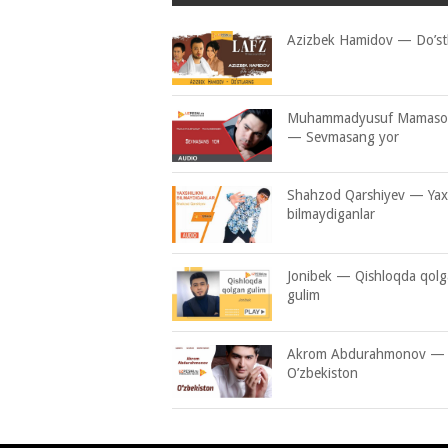
Azizbek Hamidov — Do’stl
Muhammadyusuf Mamaso
— Sevmasang yor
Shahzod Qarshiyev — Yaxs
bilmaydiganlar
Jonibek — Qishloqda qol
gulim
Akrom Abdurahmonov —
O’zbekiston