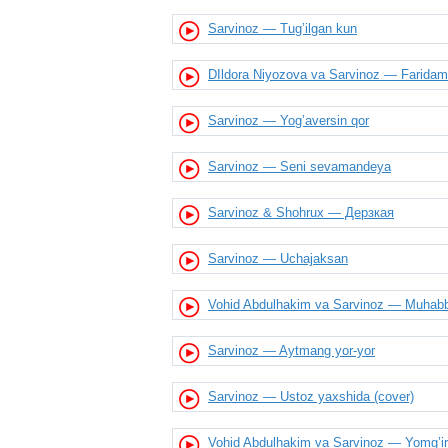
Sarvinoz — Tug’ilgan kun
DIldora Niyozova va Sarvinoz — Faridam
Sarvinoz — Yog’aversin qor
Sarvinoz — Seni sevamandeya
Sarvinoz & Shohrux — Дерзкая
Sarvinoz — Uchajaksan
Vohid Abdulhakim va Sarvinoz — Muhab
Sarvinoz — Aytmang yor-yor
Sarvinoz — Ustoz yaxshida (cover)
Vohid Abdulhakim va Sarvinoz — Yomg’ir