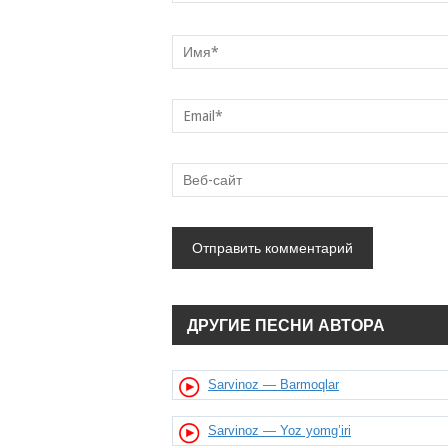
ДРУГИЕ ПЕСНИ АВТОРА
Sarvinoz — Barmoqlar
Sarvinoz — Yoz yomg’iri