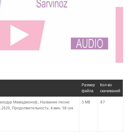
Размер
Кол-во
файла
скачиваний
аходур Мамаджонов) , Название песни:
5 MB
87
.2020, Продолжительность: 4 мин. 58 сек