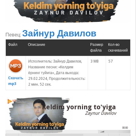
Зайнур Давилов
Певец:
Файл
Описание
Размер
Кол-во
файла
скачиваний
Исполнитель: Зайнур Давилов,
3 MB
57
Название песни: «Келдим
ёрнинг туйига», Дата выхода:
Скачать
29.02.2024, Продолжительность:
mp3
2 мин. 52 сек.
Keldim yorning to'yiga
Zaynur Davilov
00:00