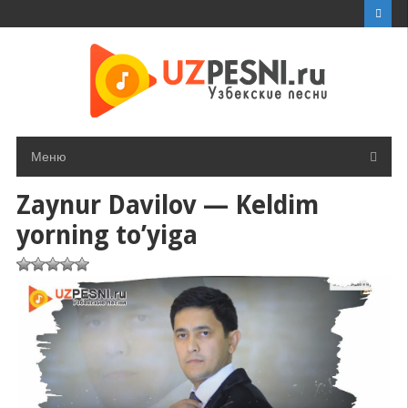
Перейти
к
контенту
Меню
Zaynur Davilov — Keldim
yorning to’yiga