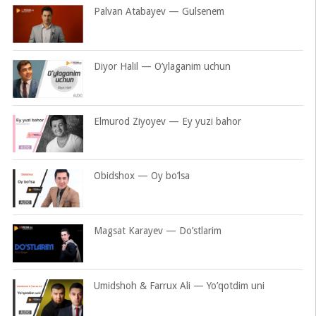
Palvan Atabayev — Gulsenem
Diyor Halil — O’ylaganim uchun
Elmurod Ziyoyev — Ey yuzi bahor
Obidshox — Oy bo’lsa
Magsat Karayev — Do’stlarim
Umidshoh & Farrux Ali — Yo’qotdim uni