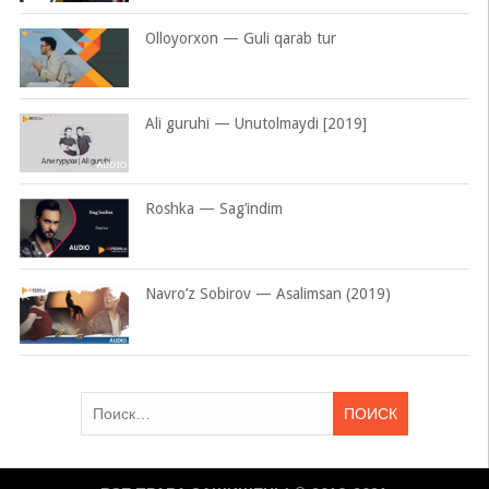
Olloyorxon — Guli qarab tur
Ali guruhi — Unutolmaydi [2019]
Roshka — Sag’indim
Navro’z Sobirov — Asalimsan (2019)
Найти: