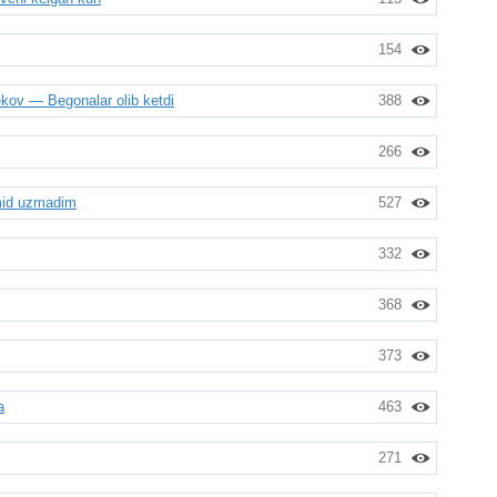
154
ov — Begonalar olib ketdi
388
266
mid uzmadim
527
332
368
373
a
463
271