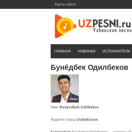
Перейти
Карта сайта
к
контенту
ГЛАВНАЯ
НОВИНКИ
ИСПОЛНИТЕЛИ
Бунёдбек Одилбеков
Имя:
Bunyodbek Odilbekov
Родился (лась):
Uzbekistan