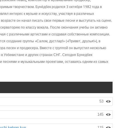
узбекский певец, композитор и музыкальный продюсер,
римым творчеством. Бунёдбек родился 3 октября 1982 года в
влял интерес к музыке и искусству, участвуя в различных
 возрасте он начал писать свои первые песни и выступать на сцене.
нсерваторию по классу вокала. После окончания учебы он активно
ичая с различными артистами и создавая собственные композиции.
я создание группы «Салом, дустлар!» («Привет, друзья!»), в
тора песен и продюсера. Вместе с группой он выпустил несколько
в Узбекистане и других странах СНГ. Сегодня Бунедбек
и песнями и музыкальными проектами, оставаясь одним из самых
53
145
vchi kelgan kun
115