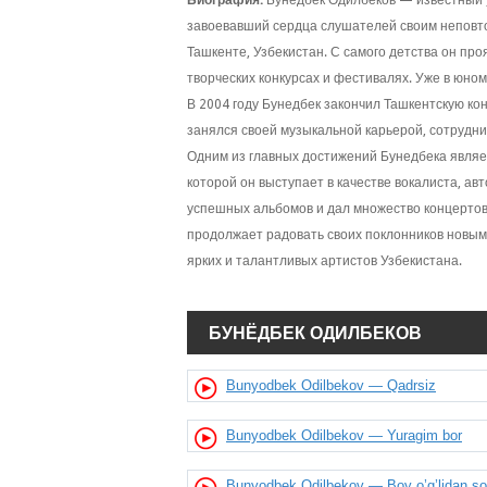
Биография:
Бунёдбек Одилбеков — известный 
завоевавший сердца слушателей своим неповто
Ташкенте, Узбекистан. С самого детства он проя
творческих конкурсах и фестивалях. Уже в юном
В 2004 году Бунедбек закончил Ташкентскую ко
занялся своей музыкальной карьерой, сотрудн
Одним из главных достижений Бунедбека являетс
которой он выступает в качестве вокалиста, ав
успешных альбомов и дал множество концертов 
продолжает радовать своих поклонников новым
ярких и талантливых артистов Узбекистана.
БУНЁДБЕК ОДИЛБЕКОВ
Bunyodbek Odilbekov — Qadrsiz
Bunyodbek Odilbekov — Yuragim bor
Bunyodbek Odilbekov — Boy o’g’lidan so