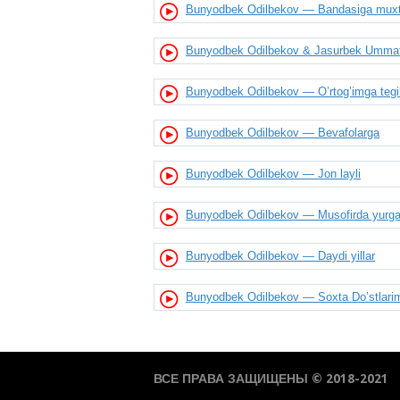
Bunyodbek Odilbekov — Bandasiga muxto
Bunyodbek Odilbekov & Jasurbek Ummatov
Bunyodbek Odilbekov — O’rtog’imga tegi
Bunyodbek Odilbekov — Bevafolarga
Bunyodbek Odilbekov — Jon layli
Bunyodbek Odilbekov — Musofirda yurgan
Bunyodbek Odilbekov — Daydi yillar
Bunyodbek Odilbekov — Soxta Do’stlari
ВСЕ ПРАВА ЗАЩИЩЕНЫ © 2018-2021