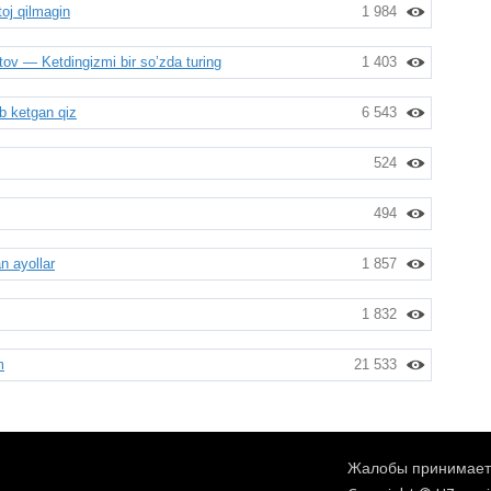
j qilmagin
1 984
 — Ketdingizmi bir so’zda turing
1 403
b ketgan qiz
6 543
524
494
 ayollar
1 857
1 832
m
21 533
Жалобы принимаетс