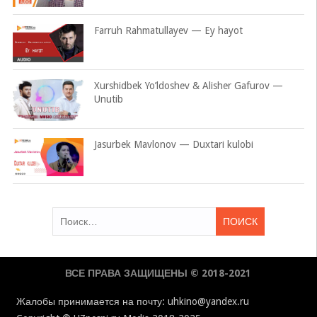
Farruh Rahmatullayev — Ey hayot
Xurshidbek Yo’ldoshev & Alisher Gafurov —
Unutib
Jasurbek Mavlonov — Duxtari kulobi
Найти:
ВСЕ ПРАВА ЗАЩИЩЕНЫ © 2018-2021
Жалобы принимается на почту: uhkino@yandex.ru