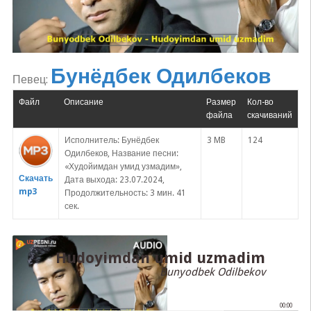
Бунёдбек Одилбеков
Певец:
Файл
Описание
Размер
Кол-во
файла
скачиваний
Исполнитель: Бунёдбек
3 MB
124
Одилбеков, Название песни:
«Худойимдан умид узмадим»,
Скачать
Дата выхода: 23.07.2024,
mp3
Продолжительность: 3 мин. 41
сек.
Hudoyimdan umid uzmadim
Bunyodbek Odilbekov
00:00