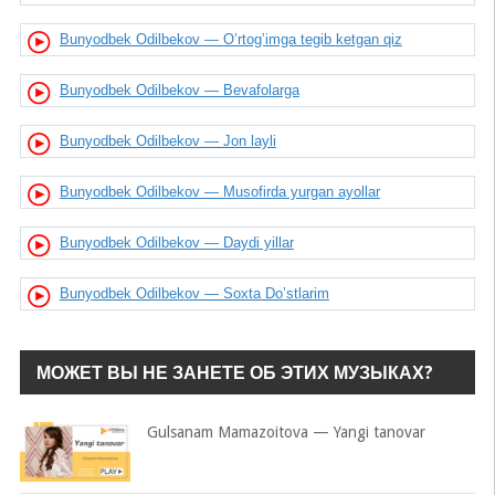
Bunyodbek Odilbekov — O’rtog’imga tegib ketgan qiz
Bunyodbek Odilbekov — Bevafolarga
Bunyodbek Odilbekov — Jon layli
Bunyodbek Odilbekov — Musofirda yurgan ayollar
Bunyodbek Odilbekov — Daydi yillar
Bunyodbek Odilbekov — Soxta Do’stlarim
МОЖЕТ ВЫ НЕ ЗАНЕТЕ ОБ ЭТИХ МУЗЫКАХ?
Gulsanam Mamazoitova — Yangi tanovar