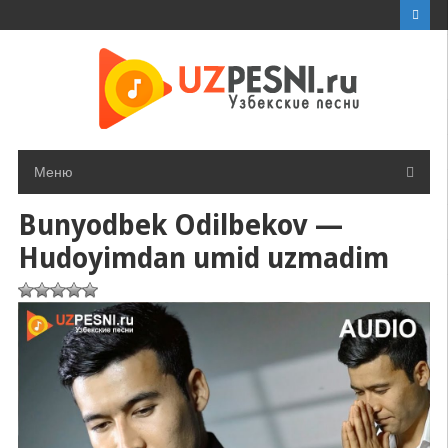
Перейти
к
контенту
Меню
Bunyodbek Odilbekov —
Hudoyimdan umid uzmadim