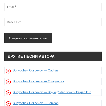
ДРУГИЕ ПЕСНИ АВТОРА
Bunyodbek Odilbekov — Qadrsiz
Bunyodbek Odilbekov — Yuragim bor
Bunyodbek Odilbekov — Boy o’g’lidan sovchi kelgan kun
Bunyodbek Odilbekov — Jonidan