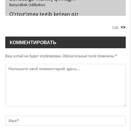
Bunyodbek Odilbekov
O'rtog'imga tegib ketgan qiz
Bunyodbek Odilbekov
526
Ketdingizmi bir so'zda turing
Bunyodbek Odilbekov & Jasurbek Ummatov
КОММЕНТИРОВАТЬ
Bevafolarga
Bunyodbek Odilbekov
Ваш e-mail не будет опубликован.
Обязательные поля помечены
*
Jon layli
Bunyodbek Odilbekov
Musofirda yurgan ayollar
Bunyodbek Odilbekov
Daydi yillar
Bunyodbek Odilbekov
Soxta Do'stlarim
Bunyodbek Odilbekov