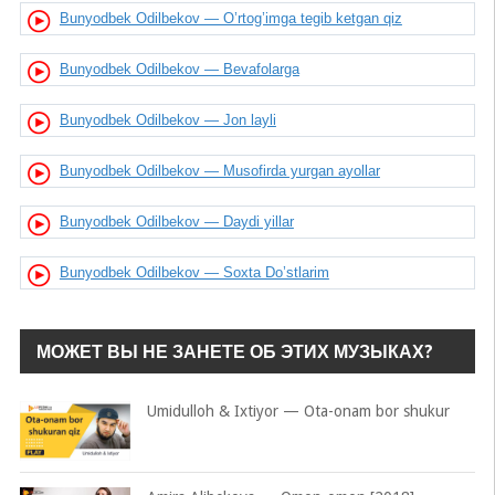
Bunyodbek Odilbekov — O’rtog’imga tegib ketgan qiz
Bunyodbek Odilbekov — Bevafolarga
Bunyodbek Odilbekov — Jon layli
Bunyodbek Odilbekov — Musofirda yurgan ayollar
Bunyodbek Odilbekov — Daydi yillar
Bunyodbek Odilbekov — Soxta Do’stlarim
МОЖЕТ ВЫ НЕ ЗАНЕТЕ ОБ ЭТИХ МУЗЫКАХ?
Umidulloh & Ixtiyor — Ota-onam bor shukur