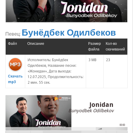
Бунёдбек Одилбеков
Певец:
Файл
Описание
Размер
Кол-во
файла
скачиваний
Исполнитель: Бунёдбек
3 MB
23
Одилбеков, Название песни:
«Жонидан», Дата выхода:
Скачать
12.07.2025, Продолжительность:
mp3
2 мин. 55 сек.
Jonidan
Bunyodbek Odilbekov
00:00