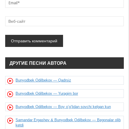
Soxta Do'stlarim
Bunyodbek Odilbekov
ДРУГИЕ ПЕСНИ АВТОРА
Bunyodbek Odilbekov — Qadrsiz
Bunyodbek Odilbekov — Yuragim bor
Bunyodbek Odilbekov — Boy o’g’lidan sovchi kelgan kun
Samandar Ergashev & Bunyodbek Odilbekov — Begonalar olib
ketdi