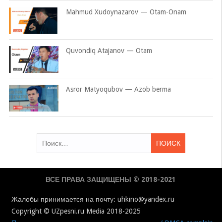
Mahmud Xudoynazarov — Otam-Onam
Quvondiq Atajanov — Otam
Asror Matyoqubov — Azob berma
Найти:
ВСЕ ПРАВА ЗАЩИЩЕНЫ © 2018-2021
Жалобы принимается на почту: uhkino@yandex.ru
Copyright © UZpesni.ru Media 2018-2025