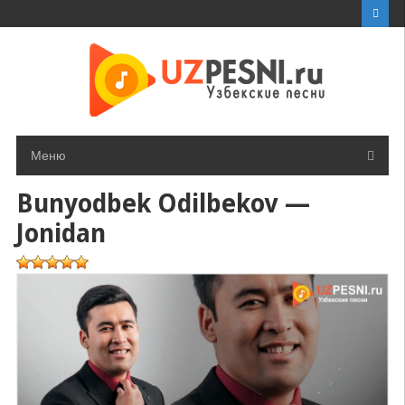
Перейти
к
контенту
Меню
Bunyodbek Odilbekov —
Jonidan