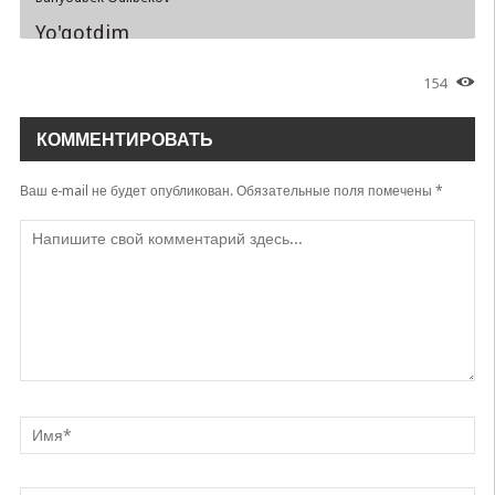
Yo'qotdim
Bunyodbek Odilbekov
154
Adolar bo'ldim
Bunyodbek Odilbekov
КОММЕНТИРОВАТЬ
Bevafolarga
Bunyodbek Odilbekov
Ваш e-mail не будет опубликован.
Обязательные поля помечены
*
Jon layli
Bunyodbek Odilbekov
Musofirda yurgan ayollar
Bunyodbek Odilbekov
Daydi yillar
Bunyodbek Odilbekov
Bandasiga muxtoj qilmagin
Bunyodbek Odilbekov
Ketdingizmi bir so'zda turing
Bunyodbek Odilbekov & Jasurbek Ummatov