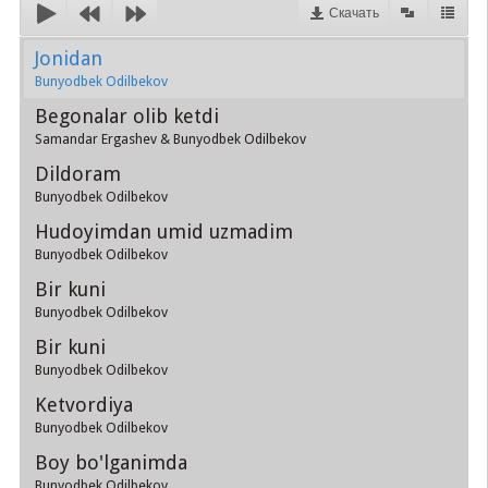
Скачать
Jonidan
Bunyodbek Odilbekov
Begonalar olib ketdi
Samandar Ergashev & Bunyodbek Odilbekov
Dildoram
Bunyodbek Odilbekov
Hudoyimdan umid uzmadim
Bunyodbek Odilbekov
Bir kuni
Bunyodbek Odilbekov
Bir kuni
Bunyodbek Odilbekov
Ketvordiya
Bunyodbek Odilbekov
Boy bo'lganimda
Bunyodbek Odilbekov