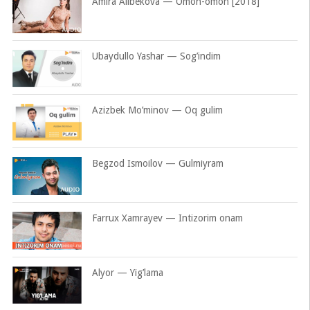
Amira Alibekova — Omon-omon [2018]
Ubaydullo Yashar — Sog’indim
Azizbek Mo’minov — Oq gulim
Begzod Ismoilov — Gulmiyram
Farrux Xamrayev — Intizorim onam
Alyor — Yig’lama